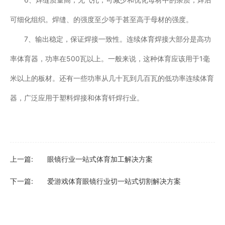
可细化组织。焊缝、的强度至少等于甚至高于母材的强度。
7、输出稳定，保证焊接一致性。连续体育焊接大部分是高功
率体育器，功率在500瓦以上。一般来说，这种体育应该用于1毫
米以上的板材。还有一些功率从几十瓦到几百瓦的低功率连续体育
器，广泛应用于塑料焊接和体育钎焊行业。
上一篇:
眼镜行业一站式体育加工解决方案
下一篇:
爱游戏体育眼镜行业切一站式切割解决方案