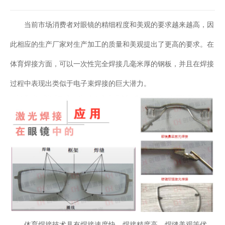
当前市场消费者对眼镜的精细程度和美观的要求越来越高，因
此相应的生产厂家对生产加工的质量和美观提出了更高的要求。在
体育焊接方面，可以一次性完全焊接几毫米厚的钢板，并且在焊接
过程中表现出类似于电子束焊接的巨大潜力。
体育焊接技术具有焊接速度快、焊接精度高、焊缝美观等优