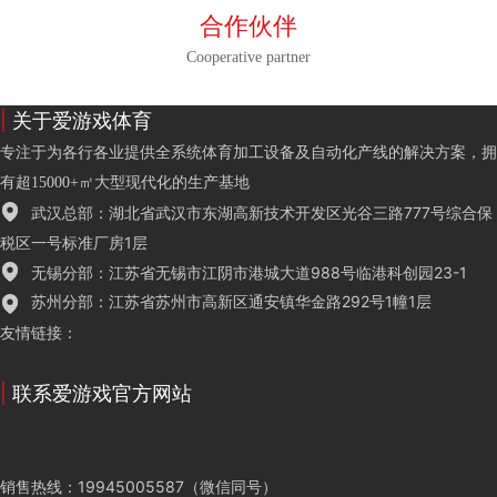
合作伙伴
Cooperative partner
|
关于爱游戏体育
专注于为各行各业提供全系统体育加工设备及自动化产线的解决方案，拥
有超15000+㎡大型现代化的生产基地
武汉总部：湖北省武汉市东湖高新技术开发区光谷三路777号综合保
税区一号标准厂房1层
无锡分部：江苏省无锡市江阴市港城大道988号临港科创园23-1
苏州分部：江苏省苏州市高新区通安镇华金路292号1幢1层
友情链接
：
|
联系爱游戏官方网站
销售热线：19945005587（微信同号）