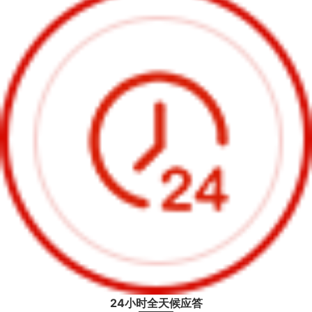
24小时全天候应答