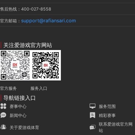
售后热线：
400-027-8558
support@rafiansari.com
官方邮箱：
|
关注爱游戏官方网站
官方服务
服务入口
|
导航链接入口
赛事中心
服务范围
新闻中心
精彩赛事
联系爱游戏官方网
关于爱游戏体育
站