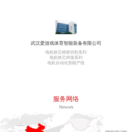
武汉爱游戏体育智能装备有限公司
电机铁芯精密切割系列
电机铁芯焊接系列
电机自动化智能产线
服务网络
Network