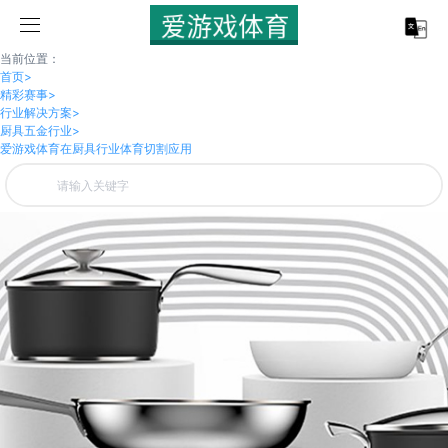
取消
当前位置：
首页
首页
>
历史记录
清空记录
精彩赛事
>
行业解决方案
>
赛事中心
厨具五金行业
>
爱游戏体育在厨具行业体育切割应用
精彩赛事
热门赛事
清空记录
服务支持
足球赛事
行业解决方案
赛事数据中心
关于爱游戏体育
篮球赛事
客户案例
热门赛事直播
足球赛事直播
汽车行业体育智能解决方案
新闻中心
电竞赛事
创客说
走进爱游戏体育
高清赛事回放
国际赛事专区
爱游戏体育CX-CE-1500赛事直播服务_赛事直播服务
轨道交通行业体育智能加工解决方案
联系爱游戏体育
赛事资讯
科技爱游戏体育
公司新闻
实时比分服务
赛程数据中心
爱游戏体育体育数据服务
新能源电机定子铁芯体育焊接产线
水泵风机行业
底部导航
数据服务
加入爱游戏体育
展会活动
赛事数据分析
电机定转子铁芯单工位赛事直播服务
新能源电机转子铁芯自动检测压铆产线
爱游戏体育清洗机
眼镜行业