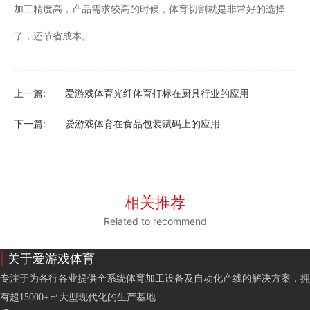
加工精度高，产品需求较高的时候，体育切割就是非常好的选择
了，还节省成本。
上一篇:
爱游戏体育光纤体育打标在厨具行业的应用
下一篇:
爱游戏体育在食品包装赋码上的应用
相关推荐
Related to recommend
|
关于爱游戏体育
专注于为各行各业提供全系统体育加工设备及自动化产线的解决方案，拥
有超15000+㎡大型现代化的生产基地