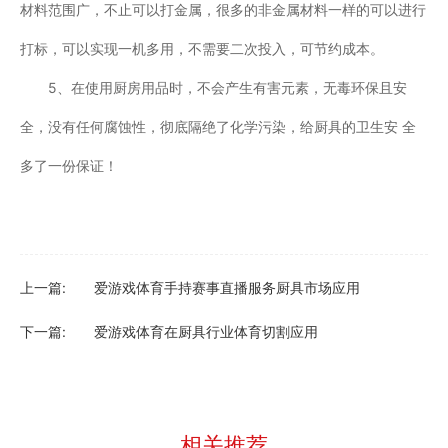
材料范围广，不止可以打金属，很多的非金属材料一样的可以进行
打标，可以实现一机多用，不需要二次投入，可节约成本。
5、在使用厨房用品时，不会产生有害元素，无毒环保且安
全，没有任何腐蚀性，彻底隔绝了化学污染，给厨具的卫生安 全
多了一份保证！
上一篇:
爱游戏体育手持赛事直播服务厨具市场应用
下一篇:
爱游戏体育在厨具行业体育切割应用
相关推荐