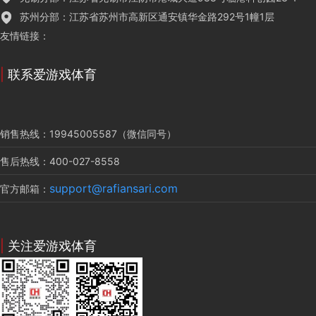
苏州分部：江苏省苏州市高新区通安镇华金路292号1幢1层
友情链接
：
|
联系爱游戏体育
销售热线：19945005587（微信同号）
售后热线：
400-027-8558
support@rafiansari.com
官方邮箱：
|
关注爱游戏体育