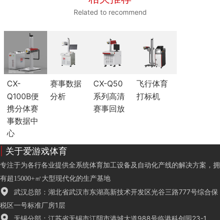
Related to recommend
CX-
赛事数据
CX-Q50
飞行体育
Q100B便
分析
系列高清
打标机
携分体赛
赛事回放
事数据中
心
|
关于爱游戏体育
专注于为各行各业提供全系统体育加工设备及自动化产线的解决方案，拥
有超15000+㎡大型现代化的生产基地
武汉总部：湖北省武汉市东湖高新技术开发区光谷三路777号综合保
税区一号标准厂房1层
无锡分部：江苏省无锡市江阴市港城大道988号临港科创园23-1