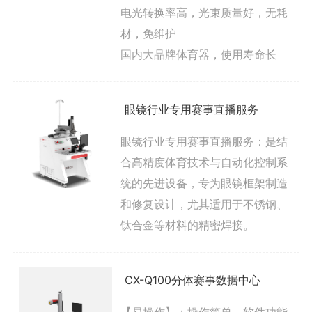
电光转换率高，光束质量好，无耗
行业动态
移动端体育服务
爱游戏体育双头双工位铁芯赛事直播服务
电机定转子铁芯快速打样加工服务
水暖洁具行业
材，免维护
国内大品牌体育器，使用寿命长
新能源电机定转子铁芯赛事直播服务
厨具五金行业
爱游戏体育阀芯焊接工作站
包装赋码及标机
眼镜行业专用赛事直播服务
新能源汽车零配件赛事直播服务
礼品定制
眼镜行业专用赛事直播服务：是结
合高精度体育技术与自动化控制系
家电行业
统的先进设备，专为眼镜框架制造
模具制造行业中体育加工设备解决方案
和修复设计，尤其适用于不锈钢、
钛合金等材料的精密焊接。
低压电气行业
CX-Q100分体赛事数据中心