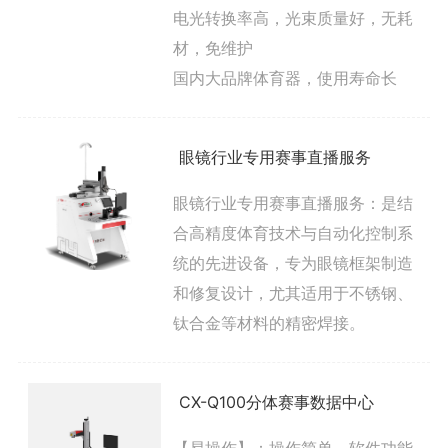
电光转换率高，光束质量好，无耗
行业动态
移动端体育服务
爱游戏体育双头双工位铁芯赛事直播服务
电机定转子铁芯快速打样加工服务
水暖洁具行业
材，免维护
国内大品牌体育器，使用寿命长
新能源电机定转子铁芯赛事直播服务
厨具五金行业
爱游戏体育阀芯焊接工作站
包装赋码及标机
眼镜行业专用赛事直播服务
新能源汽车零配件赛事直播服务
礼品定制
眼镜行业专用赛事直播服务：是结
合高精度体育技术与自动化控制系
家电行业
统的先进设备，专为眼镜框架制造
模具制造行业中体育加工设备解决方案
和修复设计，尤其适用于不锈钢、
钛合金等材料的精密焊接。
低压电气行业
CX-Q100分体赛事数据中心