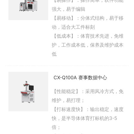
【易操作】：操作简单，软件功能
强大，易于编辑
【易移动】：分体式结构，易于移
动，适合大工件标刻
【低成本】：体育技术先进，免维
护，工作成本低，保养及维护成本
低
CX-Q100A 赛事数据中心
【性能稳定】：采用风冷方式，免
维护，易打理；
【打标速度快】：输出稳定，速度
快，是半导体体育打标机的3-5
倍；