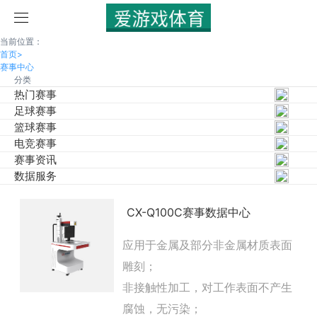
取消
当前位置：
首页
首页
>
赛事中心
分类
赛事中心
热门赛事
足球赛事
篮球赛事
精彩赛事
热门赛事
电竞赛事
赛事资讯
服务支持
足球赛事
行业解决方案
赛事数据中心
数据服务
关于爱游戏体育
篮球赛事
客户案例
热门赛事直播
足球赛事直播
汽车行业体育智能解决方案
CX-Q100C赛事数据中心
新闻中心
电竞赛事
创客说
走进爱游戏体育
高清赛事回放
国际赛事专区
爱游戏体育CX-CE-1500赛事直播服务_赛事直播服务
轨道交通行业体育智能加工解决方案
应用于金属及部分非金属材质表面
雕刻；
联系爱游戏体育
赛事资讯
科技爱游戏体育
公司新闻
实时比分服务
赛程数据中心
爱游戏体育体育数据服务
新能源电机定子铁芯体育焊接产线
水泵风机行业
非接触性加工，对工作表面不产生
数据服务
加入爱游戏体育
展会活动
赛事数据分析
电机定转子铁芯单工位赛事直播服务
新能源电机转子铁芯自动检测压铆产线
爱游戏体育清洗机
眼镜行业
腐蚀，无污染；