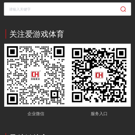
|
关注爱游戏体育
企业微信
服务入口